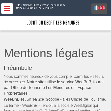
Site Officiel de l'hébergement
, partenaire de
Office de Tourisme Les Menuires
LOCATION DECAT LES MENUIRES
Mentions légales
Préambule
Nous sommes heureux de vous compter parmi les visiteurs
de notre site.
Notre site utilise le service WeeBnB, fourni
par
Office de Tourisme Les Menuires
et l'Espace
Propriétaires
.
WeeBnB
est un service proposé via les Offices de Tourisme.
Le terme « WeeBnB » renvoit à la société WeeDigital qui
fournit le service WeeBnB. WeeBnB a pour fonctionnalité